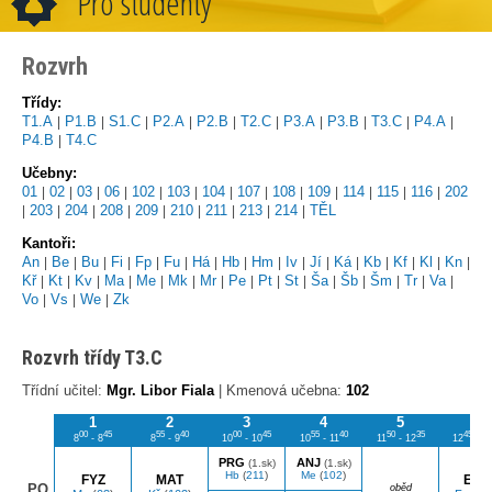
Pro studenty
Rozvrh
Třídy:
T1.A
P1.B
S1.C
P2.A
P2.B
T2.C
P3.A
P3.B
T3.C
P4.A
|
|
|
|
|
|
|
|
|
|
P4.B
T4.C
|
Učebny:
01
02
03
06
102
103
104
107
108
109
114
115
116
202
|
|
|
|
|
|
|
|
|
|
|
|
|
203
204
208
209
210
211
213
214
TĚL
|
|
|
|
|
|
|
|
|
Kantoři:
An
Be
Bu
Fi
Fp
Fu
Há
Hb
Hm
Iv
Jí
Ká
Kb
Kf
Kl
Kn
|
|
|
|
|
|
|
|
|
|
|
|
|
|
|
|
Kř
Kt
Kv
Ma
Me
Mk
Mr
Pe
Pt
St
Ša
Šb
Šm
Tr
Va
|
|
|
|
|
|
|
|
|
|
|
|
|
|
|
Vo
Vs
We
Zk
|
|
|
Rozvrh třídy T3.C
Třídní učitel:
Mgr. Libor Fiala
| Kmenová učebna:
102
1
2
3
4
5
6
00
45
55
40
00
45
55
40
50
35
45
8
- 8
8
- 9
10
- 10
10
- 11
11
- 12
12
- 1
PRG
ANJ
(1.sk)
(1.sk)
Hb
(
211
)
Me
(
102
)
FYZ
MAT
EKO
PO
oběd