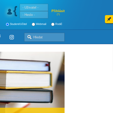
Přihlásit
(?)
Student/Učitel
Webmail
Rodič