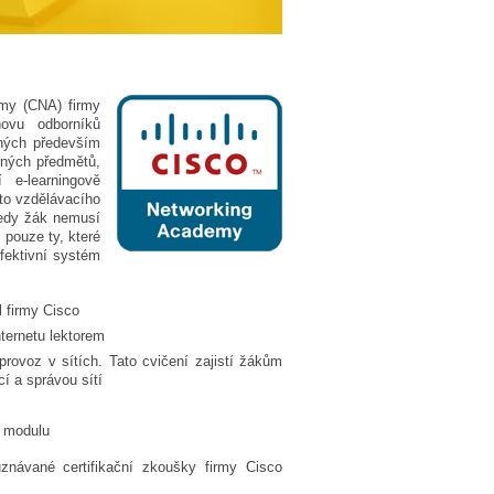
my (CNA) firmy
ovu odborníků
ených především
rných předmětů,
 e-learningově
to vzdělávacího
tedy žák nemusí
pouze ty, které
fektivní systém
l firmy Cisco
ternetu lektorem
 provoz v sítích. Tato cvičení zajistí žákům
í a správou sítí
o modulu
návané certifikační zkoušky firmy Cisco