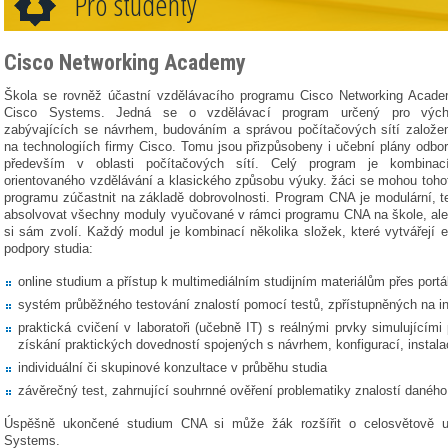
Pro studenty
Cisco Networking Academy
Škola se rovněž účastní vzdělávacího programu Cisco Networking Acade
Cisco Systems. Jedná se o vzdělávací program určený pro vých
zabývajících se návrhem, budováním a správou počítačových sítí založ
na technologiích firmy Cisco. Tomu jsou přizpůsobeny i učební plány odbo
především v oblasti počítačových sítí. Celý program je kombinací
orientovaného vzdělávání a klasického způsobu výuky. žáci se mohou toho
programu zúčastnit na základě dobrovolnosti. Program CNA je modulární, 
absolvovat všechny moduly vyučované v rámci programu CNA na škole, ale 
si sám zvolí. Každý modul je kombinací několika složek, které vytvářejí e
podpory studia:
online studium a přístup k multimediálním studijním materiálům přes portá
systém průběžného testování znalostí pomocí testů, zpřístupněných na in
praktická cvičení v laboratoři (učebně IT) s reálnými prvky simulujícími
získání praktických dovedností spojených s návrhem, konfigurací, instalac
individuální či skupinové konzultace v průběhu studia
závěrečný test, zahrnující souhrnné ověření problematiky znalostí danéh
Úspěšně ukončené studium CNA si může žák rozšířit o celosvětově uz
Systems.