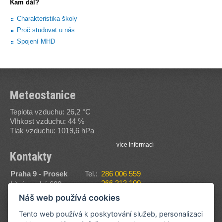
Kam dál?
Charakteristika školy
Proč studovat u nás
Spojení MHD
Meteostanice
Teplota vzduchu: 26,2 °C
Vlhkost vzduchu: 44 %
Tlak vzduchu: 1019,6 hPa
více informací
Kontakty
Praha 9 - Prosek
Tel.:
286 006 559
266 313 100
Litvínovská 600
Fax:
286 006 560
190 00
Náš web používá cookies
E-
sssvt@sssvt.cz
Zobrazit na mapě
mail:
Tento web používá k poskytování služeb, personalizaci