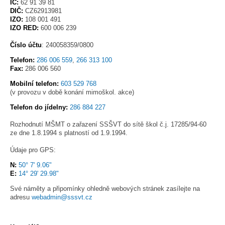
IČ:
62 91 39 81
DIČ:
CZ62913981
IZO:
108 001 491
IZO RED:
600 006 239
Číslo účtu
: 240058359/0800
Telefon:
286 006 559
,
266 313 100
Fax:
286 006 560
Mobilní telefon:
603 529 768
(v provozu v době konání mimoškol. akce)
Telefon do jídelny:
286 884 227
Rozhodnutí MŠMT o zařazení SSŠVT do sítě škol č.j. 17285/94-60
ze dne 1.8.1994 s platností od 1.9.1994.
Údaje pro GPS:
N:
50° 7' 9.06"
E:
14° 29' 29.98"
Své náměty a připomínky ohledně webových stránek zasílejte na
adresu
webadmin@sssvt.cz