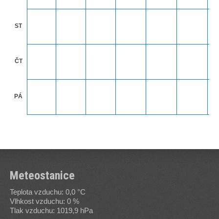
ST
ČT
PÁ
Meteostanice
Teplota vzduchu: 0,0 °C
Vlhkost vzduchu: 0 %
Tlak vzduchu: 1019,9 hPa