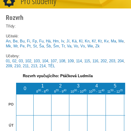
Pro studenty
Rozvrh
Třídy:
Učitelé:
An
,
Be
,
Bu
,
Fi
,
Fp
,
Fu
,
Há
,
Hm
,
Iv
,
Jí
,
Ká
,
Kl
,
Kn
,
Kř
,
Kt
,
Kv
,
Ma
,
Me
,
Mk
,
Mr
,
Pe
,
Pt
,
St
,
Ša
,
Šb
,
Šm
,
Tr
,
Va
,
Vo
,
Vs
,
We
,
Zk
Učebny:
01
,
02
,
03
,
102
,
103
,
104
,
107
,
108
,
109
,
114
,
115
,
116
,
202
,
203
,
204
,
209
,
210
,
211
,
213
,
214
,
TĚL
Rozvrh vyučujícího: Ptáčková Ludmila
1
2
3
4
5
0
00
45
55
40
00
45
55
40
50
35
4
8
- 8
8
- 9
10
- 10
10
- 11
11
- 12
12
PO
ÚT