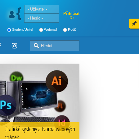
Přihlásit
(?)
Student/Učitel
Webmail
Rodič
Grafické systémy a tvorba webových
stránek