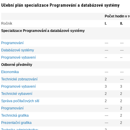
Učební plán specializace Programování a databázové systémy
Počet hodin v 
Ročník
I.
II.
Specializace Programování a databázové systémy
Programování
---
---
Databázové systémy
---
---
Programové vybavení
--
--
Odborné předměty
Ekonomika
---
---
Technické zobrazování
2
---
Programové vybavení
3
3
Technické vybavení
2
2
Správa počítačových sítí
2
2
Programování
---
2
Technická grafika
---
2
Prezentační grafika
---
2