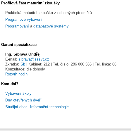
Profilová část maturitní zkoušky
Praktická maturitní zkouška z odborných předmětů
Programové vybavení
Programování
a
databázové systémy
Garant specializace
Ing. Šibrava Ondřej
E-mail:
sibrava@sssvt.cz
Zkratka:
Šb
| Kabinet: 212 | Tel. číslo: 286 006 566 | Tel. linka: 66
Konzultace: dle dohody
Rozvrh hodin
Kam dál?
Vybavení školy
Dny otevřených dveří
Studijní obor - Informační technologie