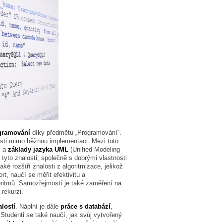
gramování
díky předmětu „Programování“.
asti mimo běžnou implementaci. Mezi tuto
k a
základy jazyka UML
(Unified Modeling
yto znalosti, společně s dobrými vlastnosti
aké rozšíří znalosti z algoritmizace, jelikož
rt, naučí se měřit efektivitu a
oritmů. Samozřejmostí je také zaměření na
 rekurzi.
lostí
. Náplní je dále
práce s databází
,
tudenti se také naučí, jak svůj vytvořený