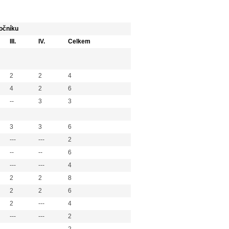
ročníku
III.
IV.
Celkem
2
2
4
4
2
6
--
3
3
3
3
6
---
---
2
--
--
6
---
---
4
2
2
8
2
2
6
2
---
4
---
---
2