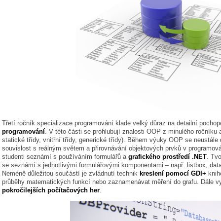
Třetí ročník specializace programování klade velký důraz na detailní pochop
programování
. V této části se prohlubují znalosti OOP z minulého ročníku a
statické třídy, vnitřní třídy, generické třídy). Během výuky OOP se neustále
souvislost s reálným světem a přirovnávání objektových prvků v programov
studenti seznámí s používáním formulářů a
grafického prostředí .NET
. Tv
se seznámí s jednotlivými formulářovými komponentami – např. listbox, datag
Neméně důležitou součástí je zvládnutí technik
kreslení pomocí GDI+
knih
průběhy matematických funkcí nebo zaznamenávat měření do grafu. Dále vy
pokročilejších počítačových her
.