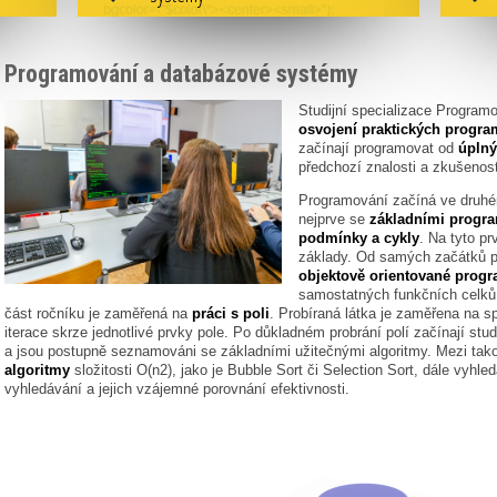
Programování a databázové systémy
Studijní specializace Progra
osvojení praktických progra
začínají programovat od
úplný
předchozí znalosti a zkušenos
Programování začíná ve druhém
nejprve se
základními progr
podmínky a cykly
. Na tyto pr
základy. Od samých začátků p
objektově orientované prog
samostatných funkčních celků
část ročníku je zaměřená na
práci s poli
. Probíraná látka je zaměřena na s
iterace skrze jednotlivé prvky pole. Po důkladném probrání polí začínají stud
a jsou postupně seznamováni se základními užitečnými algoritmy. Mezi tako
algoritmy
složitosti O(n2), jako je Bubble Sort či Selection Sort, dále vyhled
vyhledávání a jejich vzájemné porovnání efektivnosti.