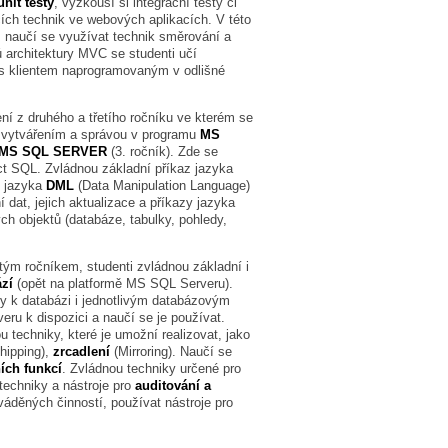
unit testy
, vyzkouší si integrační testy či
cích technik ve webových aplikacích. V této
, naučí se využívat technik směrování a
 architektury MVC se studenti učí
 s klientem naprogramovaným v odlišné
 z druhého a třetího ročníku ve kterém se
ch vytvářením a správou v programu
MS
MS SQL SERVER
(3. ročník). Zde se
t SQL. Zvládnou základní příkaz jazyka
y jazyka
DML
(Data Manipulation Language)
 dat, jejich aktualizace a příkazy jazyka
ch objektů (databáze, tabulky, pohledy,
rtým ročníkem, studenti zvládnou základní i
ází
(opět na platformě MS SQL Serveru).
y k databázi i jednotlivým databázovým
eru k dispozici a naučí se je používat.
 techniky, které je umožní realizovat, jako
shipping),
zrcadlení
(Mirroring). Naučí se
ích funkcí
. Zvládnou techniky určené pro
techniky a nástroje pro
auditování a
áděných činností, používat nástroje pro