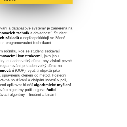
mování a databázové systémy je zaměřena na
movacích technik
a dovedností. Studenti
ch základů
a nepředpokládají se žádné
ti s programovacími technikami.
 ročníku, kde se studenti setkávají
amovacími konstrukcemi
, jako jsou
vky je kladen velký důraz, aby získali pevné
rogramování je kladen velký důraz na
ramování
(OOP), využití objektů jako
, správnému členění do metod. Poslední
právné používání a chápání indexů v poli,
enti aplikovat hlubší
algoritmické myšlení
véto algoritmy patří nejprve
řadící
ávací algoritmy – lineární a binární