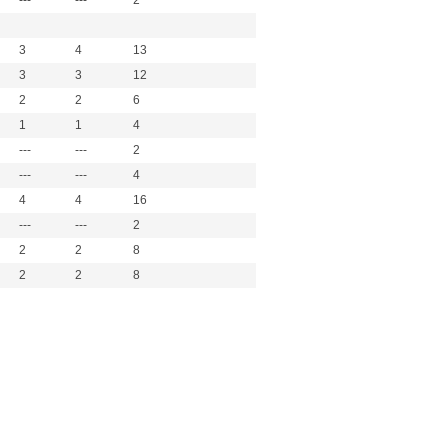
---
---
2
3
4
13
3
3
12
2
2
6
1
1
4
---
---
2
---
---
4
4
4
16
---
---
2
2
2
8
2
2
8