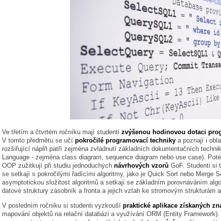
Ve třetím a čtvrtém ročníku mají studenti
zvýšenou hodinovou dotaci pro
V tomto předmětu se učí
pokročilé programovací techniky
a poznají i obl
rozšiřující náplň patří zejména zvládnutí základních dokumentačních techni
Language - zejména class diagram, sequence diagram nebo use case). Poté t
OOP zužitkují při studiu jednoduchých
návrhových vzorů
GoF. Studenti si t
se setkají s pokročilými řadícími algoritmy, jako je Quick Sort nebo Merge So
asymptotickou složitost algoritmů a setkají se základním porovnáváním alg
datové struktury zásobník a fronta a jejich vztah ke stromovým strukturám a
V posledním ročníku si studenti vyzkouší
praktické aplikace získaných zna
mapování objektů na relační databázi a využívání ORM (Entity Framework). S