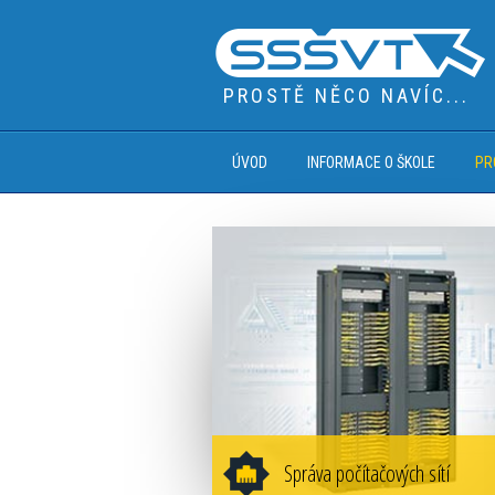
PROSTĚ NĚCO NAVÍC...
ÚVOD
INFORMACE O ŠKOLE
PR
Správa počítačových sítí