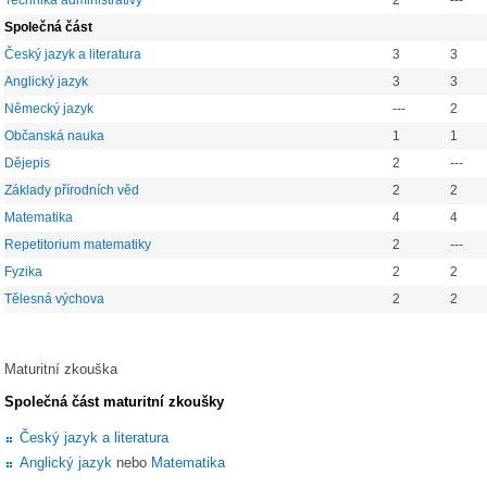
Technika administrativy
2
---
Společná část
Český jazyk a literatura
3
3
Anglický jazyk
3
3
Německý jazyk
---
2
Občanská nauka
1
1
Dějepis
2
---
Základy přírodních věd
2
2
Matematika
4
4
Repetitorium matematiky
2
---
Fyzika
2
2
Tělesná výchova
2
2
Maturitní zkouška
Společná část maturitní zkoušky
Český jazyk a literatura
Anglický jazyk
nebo
Matematika