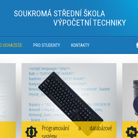
SOUKROMÁ STŘEDNÍ ŠKOLA
VÝPOČETNÍ TECHNIKY
O UCHAZEČE
PRO STUDENTY
KONTAKTY
Programování a databázové
systémy