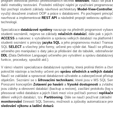
program otestovat pomocí profesionálních technik
testování
, naučí se psát
další metodiky testování. Poslední stěžejní náplní je využívání programova
fázi pochopí studenti základy návrhové architektury
Model-View-Controller
využijí dosažené znalosti OOP a práce s databázemi. Po pochopení principů
navrhovat a implementovat
REST API
a následně propojit webovou aplikaci
technologii.
Specializace
databázové systémy
navazuje na předmět programové vybavení
studenti seznámili, nejprve se základy
relačních databází
, dále pak s jeji
ACCESS
a nakonec s vytvářením a správou velkých databází na platformě
studenti seznámí s principy
jazyka SQL
a jeho programovou mutací Transac
SQL
SELECT
a všechny jeho formy, určené pro výběr dat. Naučí se příkaz
určeného pro manipulaci s daty jako je přidávání dat do tabulek, odstraňování
DDL
(Data Definition Language) určeného pro vytváření a správu databázový
funkce, procedury, spouště atd.).
V rámci vlastní specializace databázové systémy, která prolíná třetím a čtv
pokročilé nástroje a techniky určené pro
správu středních a velkých datab
Naučí se zakládat a spravovat databázové uživatele a zabezpečovat přístup
objektům. Seznámí se s
šifrovacími technikami
, které jsou v MS SQL Serv
Porozumí konceptům
Zotavení po havárii
a
Vysoké dostupnosti
a zvládnou
jsou zálohy a obnovení databází (backup a restore), zasílání protokolu (log 
přesouvat velké databáze a jejich části mezi více počítači pomocí
replikačn
dělení velkých databází, tzv.
Partitioning
. Dále se naučí používat základní 
monitorování
činností SQL Serveru, možnosti a způsoby automatizace prov
sledování výkonu a ladění dotazů
.