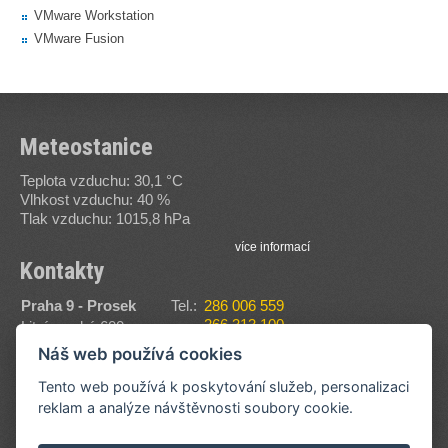
VMware Workstation
VMware Fusion
Meteostanice
Teplota vzduchu: 30,1 °C
Vlhkost vzduchu: 40 %
Tlak vzduchu: 1015,8 hPa
více informací
Kontakty
Praha 9 - Prosek
Tel.:
286 006 559
266 313 100
Litvínovská 600
Fax:
286 006 560
190 00
Náš web používá cookies
E-
sssvt@sssvt.cz
Zobrazit na mapě
mail:
Tento web používá k poskytování služeb, personalizaci
reklam a analýze návštěvnosti soubory cookie.
více informací