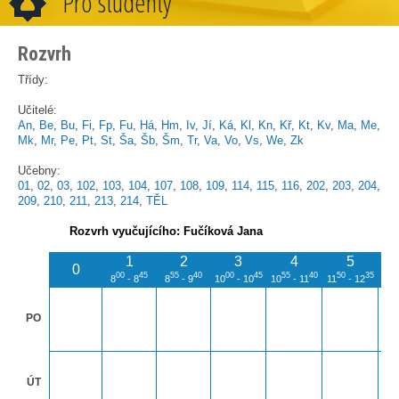
Pro studenty
Rozvrh
Třídy:
Učitelé:
An
,
Be
,
Bu
,
Fi
,
Fp
,
Fu
,
Há
,
Hm
,
Iv
,
Jí
,
Ká
,
Kl
,
Kn
,
Kř
,
Kt
,
Kv
,
Ma
,
Me
,
Mk
,
Mr
,
Pe
,
Pt
,
St
,
Ša
,
Šb
,
Šm
,
Tr
,
Va
,
Vo
,
Vs
,
We
,
Zk
Učebny:
01
,
02
,
03
,
102
,
103
,
104
,
107
,
108
,
109
,
114
,
115
,
116
,
202
,
203
,
204
,
209
,
210
,
211
,
213
,
214
,
TĚL
Rozvrh vyučujícího: Fučíková Jana
1
2
3
4
5
0
00
45
55
40
00
45
55
40
50
35
4
8
- 8
8
- 9
10
- 10
10
- 11
11
- 12
12
PO
ÚT