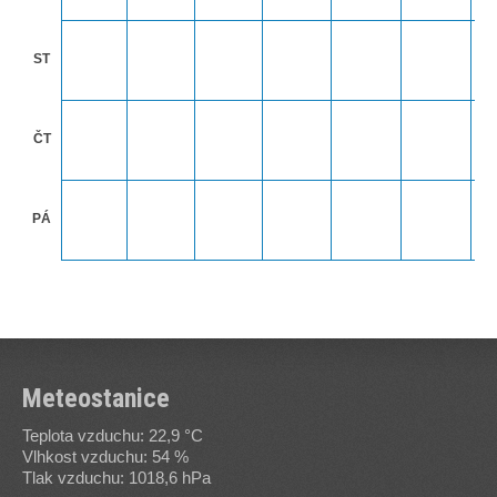
ST
ČT
PÁ
Meteostanice
Teplota vzduchu: 22,9 °C
Vlhkost vzduchu: 54 %
Tlak vzduchu: 1018,6 hPa