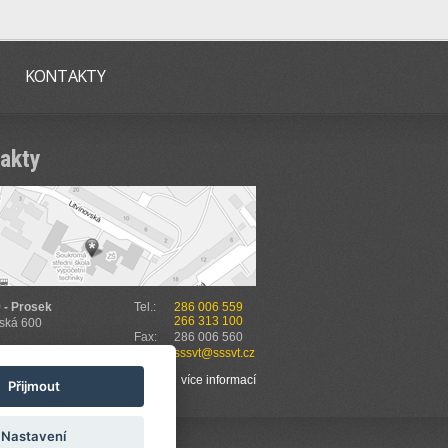
KONTAKTY
akty
 - Prosek
Tel.:
286 006 559
266 313 100
vská 600
Fax:
286 006 560
E-mail:
sssvt@sssvt.cz
t na mapě
více informací
Přijmout
Nastavení