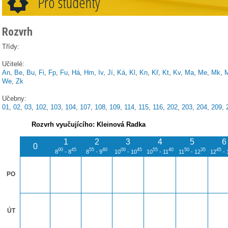
Pro studenty
Rozvrh
Třídy:
Učitelé:
An
,
Be
,
Bu
,
Fi
,
Fp
,
Fu
,
Há
,
Hm
,
Iv
,
Jí
,
Ká
,
Kl
,
Kn
,
Kř
,
Kt
,
Kv
,
Ma
,
Me
,
Mk
,
M
We
,
Zk
Učebny:
01
,
02
,
03
,
102
,
103
,
104
,
107
,
108
,
109
,
114
,
115
,
116
,
202
,
203
,
204
,
209
,
Rozvrh vyučujícího: Kleinová Radka
1
2
3
4
5
6
0
00
45
55
40
00
45
55
40
50
35
45
8
- 8
8
- 9
10
- 10
10
- 11
11
- 12
12
- 
PO
ÚT