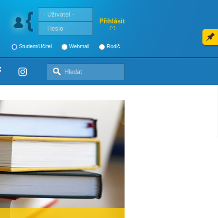
Přihlásit
(?)
Student/Učitel
Webmail
Rodič