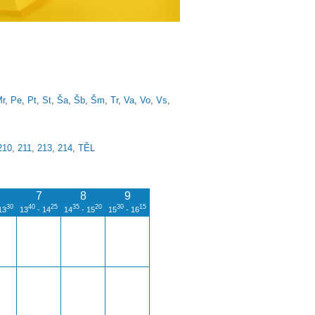
r
,
Pe
,
Pt
,
St
,
Ša
,
Šb
,
Šm
,
Tr
,
Va
,
Vo
,
Vs
,
210
,
211
,
213
,
214
,
TĚL
7
8
9
30
40
25
35
20
30
15
13
13
- 14
14
- 15
15
- 16