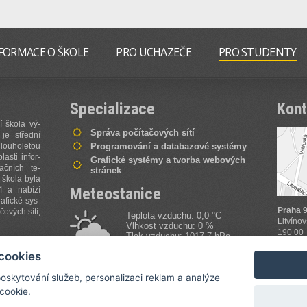
FORMACE O ŠKOLE
PRO UCHAZEČE
PRO STUDENTY
Specializace
Kont
í ško­la vý­
Správa počítačových sítí
y je střed­ní
lou­ho­le­tou
Programování a databazové systémy
la­sti in­for­
Grafické systémy a tvorba webových
ma­čních te­
stránek
 ško­la by­la
Meteostanice
4 a na­bí­zí
a­fi­cké sys­
Praha 9
o­vých sí­tí,
Teplota vzduchu: 0,0 °C
Litvíno
Vlhkost vzduchu: 0 %
190 00
Tlak vzduchu: 1017,7 hPa
ce informací
Zobrazi
více informací
cookies
oskytování služeb, personalizaci reklam a analýze
cookie.