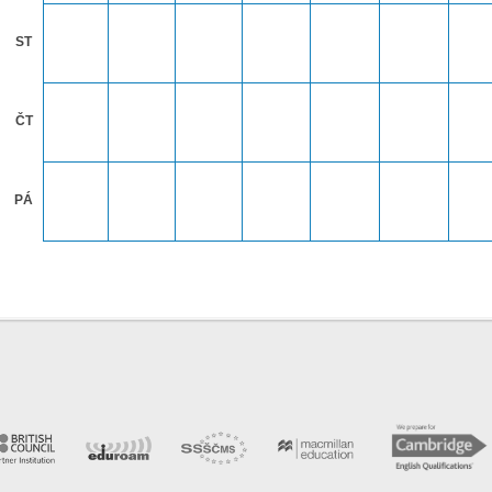
ST
ČT
PÁ