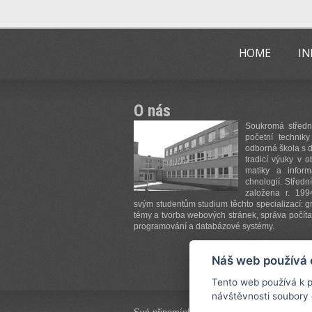
HOME
IN
O nás
Sou­kro­má střed­n
po­če­tní tech­ni­k
od­bor­ná ško­la s d
tra­di­cí vý­u­ky v ob
ma­ti­ky a in­for­
chno­lo­gií. Střed­ní
za­lo­že­na r. 199
svým stu­de­ntům stu­di­um těchto spe­ci­a­li­za­cí: gr
té­my a tvo­rba we­bo­vých strá­nek, sprá­va po­čí­ta­č
pro­gra­mo­vá­ní a da­ta­bá­zo­vé sys­té­my.
ví
Náš web používá 
Tento web používá k p
návštěvnosti soubory 