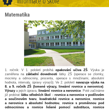
Informace o škole
Matematika
1. ročník: V 1. pololetí probíhá
opakování učiva ZŠ
. Výuka je
zaměřena na
základní dovednosti
látky ZŠ (operace se zlomky,
mocniny a odmocniny, procenta, operace s množinami, absolutní
hodnota, intervaly, úpravy výrazů). Ve 2. pololetí
navazuje výuka na
8. a 9. ročník ZŠ (lomené výrazy, lineární rovnice a nerovnice)
.
Výrazy
a jejich úprava,
lineární rovnice a nerovnice
. Poté začínáme
již probírat
látku středních škol
–
rovnice a nerovnice v podílovém
a součinovém tvaru
,
kvadratické rovnice a nerovnice
,
rovnice
a nerovnice s absolutní hodnotou
,
rovnice s proměnnou pod
odmocninou a rovnice řešené pomocí substituce, rovnice