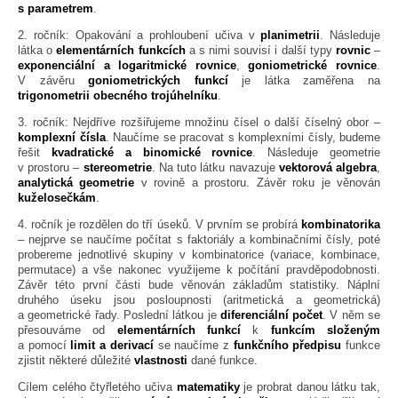
s parametrem
.
2. ročník: Opakování a prohloubení učiva v
planimetrii
. Následuje
látka o
elementárních funkcích
a s nimi souvisí i další typy
rovnic
–
exponenciální a logaritmické rovnice
,
goniometrické rovnice
.
V závěru
goniometrických funkcí
je látka zaměřena na
trigonometrii obecného trojúhelníku
.
3. ročník: Nejdříve rozšiřujeme množinu čísel o další číselný obor –
komplexní čísla
. Naučíme se pracovat s komplexními čísly, budeme
řešit
kvadratické a binomické rovnice
. Následuje geometrie
v prostoru –
stereometrie
. Na tuto látku navazuje
vektorová algebra
,
analytická geometrie
v rovině a prostoru. Závěr roku je věnován
kuželosečkám
.
4. ročník je rozdělen do tří úseků. V prvním se probírá
kombinatorika
– nejprve se naučíme počítat s faktoriály a kombinačními čísly, poté
probereme jednotlivé skupiny v kombinatorice (variace, kombinace,
permutace) a vše nakonec využijeme k počítání pravděpodobnosti.
Závěr této první části bude věnován základům statistiky. Náplní
druhého úseku jsou posloupnosti (aritmetická a geometrická)
a geometrické řady. Poslední látkou je
diferenciální počet
. V něm se
přesouváme od
elementárních funkcí
k
funkcím složeným
a pomocí
limit a derivací
se naučíme z
funkčního předpisu
funkce
zjistit některé důležité
vlastnosti
dané funkce.
Cílem celého čtyřletého učiva
matematiky
je probrat danou látku tak,