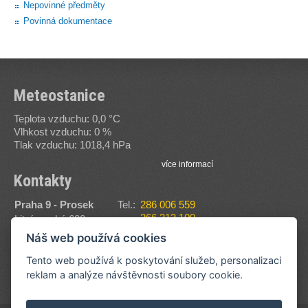
Nepovinné předměty
Povinná dokumentace
Meteostanice
Teplota vzduchu: 0,0 °C
Vlhkost vzduchu: 0 %
Tlak vzduchu: 1018,4 hPa
více informací
Kontakty
Praha 9 - Prosek
Tel.:
286 006 559
266 313 100
Litvínovská 600
Fax:
286 006 560
190 00
Náš web používá cookies
E-
sssvt@sssvt.cz
Zobrazit na mapě
mail:
Tento web používá k poskytování služeb, personalizaci
reklam a analýze návštěvnosti soubory cookie.
více informací