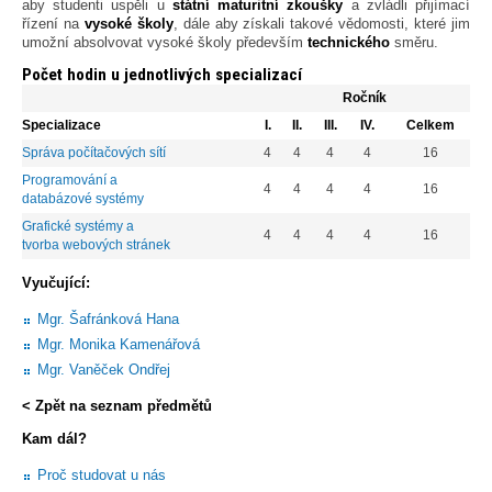
aby studenti uspěli u
státní maturitní zkoušky
a zvládli přijímací
řízení na
vysoké školy
, dále aby získali takové vědomosti, které jim
umožní absolvovat vysoké školy především
technického
směru.
Počet hodin u jednotlivých specializací
Ročník
Specializace
I.
II.
III.
IV.
Celkem
Správa počítačových sítí
4
4
4
4
16
Programování a
4
4
4
4
16
databázové systémy
Grafické systémy a
4
4
4
4
16
tvorba webových stránek
Vyučující:
Mgr. Šafránková Hana
Mgr. Monika Kamenářová
Mgr. Vaněček Ondřej
< Zpět na seznam předmětů
Kam dál?
Proč studovat u nás