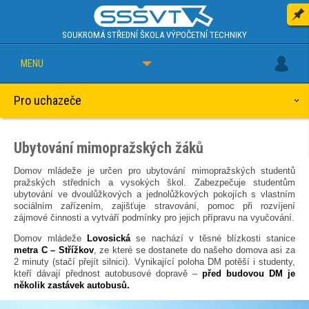
SOUKROMÁ STŘEDNÍ ŠKOLA
VÝPOČETNÍ TECHNIKY
MENU
Pro uchazeče
Proč studovat u nás
Naše video
Virtuální prohlídka
Dny otevřených dveří
Studijní obor
Specializace
Nepovinné předměty
Přijímací řízení
Přípravné kurzy pro uchazeče
Kalkulačka
Školné
Ubytování studentů
Správa počítačových sítí
Programování a databázové systémy
Grafické systémy a tvorba webových stránek
Průběh přjímacího řízení
Podpis smlouvy o studiu
Ubytování mimopražských žáků
Domov mládeže je určen pro ubytování mimopražských studentů
pražských středních a vysokých škol. Zabezpečuje studentům
ubytování ve dvoulůžkových a jednolůžkových pokojích s vlastním
sociálním zařízením, zajišťuje stravování, pomoc při rozvíjení
zájmové činnosti a vytváří podmínky pro jejich přípravu na vyučování.
Domov mládeže
Lovosická
se nachází v těsné blízkosti stanice
metra C – Střížkov
, ze které se dostanete do našeho domova asi za
2 minuty (stačí přejít silnici). Vynikající poloha DM potěší i studenty,
kteří dávají přednost autobusové dopravě –
před budovou DM je
několik zastávek autobusů.