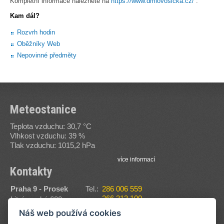
Kompletní informace naleznete na
https://www.dmlovosicka.cz/
.
Kam dál?
Rozvrh hodin
Oběžníky Web
Nepovinné předměty
Meteostanice
Teplota vzduchu: 30,7 °C
Vlhkost vzduchu: 39 %
Tlak vzduchu: 1015,2 hPa
více informací
Kontakty
Praha 9 - Prosek
Tel.:
286 006 559
266 313 100
Litvínovská 600
Fax:
286 006 560
190 00
Náš web používá cookies
E-
sssvt@sssvt.cz
Zobrazit na mapě