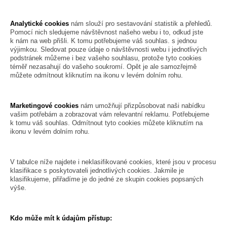
Analytické cookies
nám slouží pro sestavování statistik a přehledů.
Pomocí nich sledujeme návštěvnost našeho webu i to, odkud jste
k nám na web přišli. K tomu potřebujeme váš souhlas. s jednou
výjimkou. Sledovat pouze údaje o návštěvnosti webu i jednotlivých
podstránek můžeme i bez vašeho souhlasu, protože tyto cookies
téměř nezasahují do vašeho soukromí. Opět je ale samozřejmě
můžete odmítnout kliknutím na ikonu v levém dolním rohu.
Marketingové cookies
nám umožňují přizpůsobovat naši nabídku
vašim potřebám a zobrazovat vám relevantní reklamu. Potřebujeme
k tomu váš souhlas. Odmítnout tyto cookies můžete kliknutím na
ikonu v levém dolním rohu.
V tabulce níže najdete i neklasifikované cookies, které jsou v procesu
klasifikace s poskytovateli jednotlivých cookies. Jakmile je
klasifikujeme, přiřadíme je do jedné ze skupin cookies popsaných
výše.
Kdo může mít k údajům přístup: