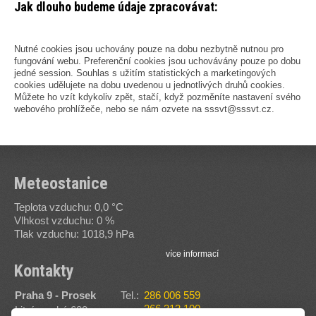
Jak dlouho budeme údaje zpracovávat:
Nutné cookies jsou uchovány pouze na dobu nezbytně nutnou pro
fungování webu. Preferenční cookies jsou uchovávány pouze po dobu
jedné session. Souhlas s užitím statistických a marketingových
cookies udělujete na dobu uvedenou u jednotlivých druhů cookies.
Můžete ho vzít kdykoliv zpět, stačí, když pozměníte nastavení svého
webového prohlížeče, nebo se nám ozvete na sssvt@sssvt.cz.
Meteostanice
Teplota vzduchu: 0,0 °C
Vlhkost vzduchu: 0 %
Tlak vzduchu: 1018,9 hPa
více informací
Kontakty
Praha 9 - Prosek
Tel.:
286 006 559
266 313 100
Litvínovská 600