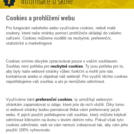
Informace o škole
Cookies a prohlížení webu
Pro fungování našehoho webu využíváme cookies, neboli malé
soubory, které naše stránky pomocí prohlížeče ukládají do vašeho
zařízení. Cookies můžeme rozdělit na nezbytné, preferenční,
statistické a marketingové.
Cookies smíme obvykle zpracovávat pouze s vaším souhlasem.
Souhlas není potřeba pro
nezbytné cookies
. Ty jsou potřeba pro to,
aby byly naše webové stránky vůbec funkční a mohli jste nás
kontaktovat anebo si objednat náš webinář. Pro využití těchto cookies
nepotřebujeme váš souhlas a ani je nemůžete odmítnout.
Využíváme také
preferenční cookies
, ty umožňují webovým
stránkám zapamatovat si údaje, které jste do nich vložili. Díky tomu
si webové stránky budou pamatovat třeba vámi preferovaný jazyk
webu. K jejich použití potřebujeme váš souhlas, který můžete kdykoli
odmítnout kliknutím na ikonu v levém dolním rohu. Pokud však tyto
cookies odmítnete, web se vám nemusí zobrazovat tak, aby vám jeho
použití 100% vyhovovalo.