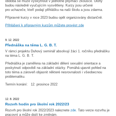
obdoba se může vyskytnout v jednotné přijímací zkoušce. Úlohy
budou následně vyučujícím vysvětleny. Kurzy jsou určené
pro uchazeče, kteří podají přihlášku na naši školu a jsou zdarma.
Přípravné kurzy v roce 2023 budou opět organizovány distančně.
Přihlášení k přípravným kurzům můžete provést zde
9. 12. 2022
Přednáška na téma L. G. B. T.
V rámci projektu Duhový seminář absolvují žáci 1. ročníku přednášku
na téma L. G. B. T.
Přednáška je zaměřena na základní dělení sexuální orientace a
poskytnutí odpovědí na základní otázky. Pomáhá ujasnit pohled na
toto téma a zároveň objasnit některé nesrovnalosti i všeobecnou
problematiku.
Termín konání: 12. prosince 2022
12. 8. 2022
Rozvrh hodin pro školní rok 2022/23
Rozvrh pro školní rok 2022/2023 naleznete
zde
. Tato verze rozvrhu je
pracovní a může dojít ke změnám.