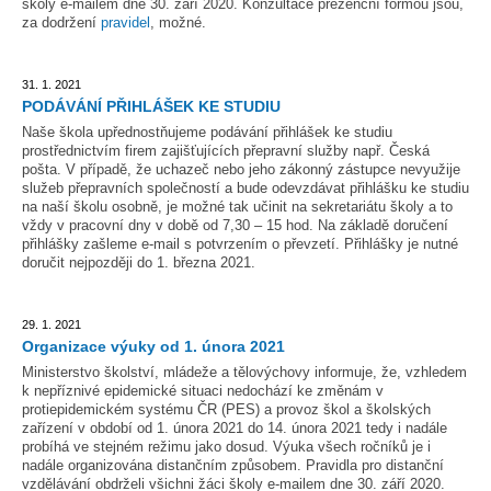
školy e-mailem dne 30. září 2020. Konzultace prezenční formou jsou,
za dodržení
pravidel
, možné.
31. 1. 2021
PODÁVÁNÍ PŘIHLÁŠEK KE STUDIU
Naše škola upřednostňujeme podávání přihlášek ke studiu
prostřednictvím firem zajišťujících přepravní služby např. Česká
pošta. V případě, že uchazeč nebo jeho zákonný zástupce nevyužije
služeb přepravních společností a bude odevzdávat přihlášku ke studiu
na naší školu osobně, je možné tak učinit na sekretariátu školy a to
vždy v pracovní dny v době od 7,30 – 15 hod. Na základě doručení
přihlášky zašleme e-mail s potvrzením o převzetí. Přihlášky je nutné
doručit nejpozději do 1. března 2021.
29. 1. 2021
Organizace výuky od 1. února 2021
Ministerstvo školství, mládeže a tělovýchovy informuje, že, vzhledem
k nepříznivé epidemické situaci nedochází ke změnám v
protiepidemickém systému ČR (PES) a provoz škol a školských
zařízení v období od 1. února 2021 do 14. února 2021 tedy i nadále
probíhá ve stejném režimu jako dosud. Výuka všech ročníků je i
nadále organizována distančním způsobem. Pravidla pro distanční
vzdělávání obdrželi všichni žáci školy e-mailem dne 30. září 2020.