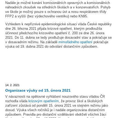
Nadále je možné konání komisionálních opravných a komisionálních
náhradních zkoušek na středních školách a v konzervatořích. Pohyb
ve škole je možný pouze s ochranou úst a nosu respirátorem třídy
FFP2 a vyšší (bez výdechového ventilku) nebo KN95.
Vzhledem k nepříznivé epidemiologické situaci vláda České republiky
dne 26. března 2021 přijala krizové opatření, kterým prodloužila
účinnost předchozího krizového opatření č. 200 ze dne 26. února
2021. Do 11. dubna se tedy prodlužuje dosavadní stav a pokračuje se
v dosavadním režimu. Na základě
mimořádného opatření
pokračuje
výuka od 19. dubna 2021 do odvolání distančním způsobem.
14. 2. 2021
Organizace výuky od 15. února 2021
V návaznosti na opětovné vyhlášení nouzového stavu vládou ČR
rozhodla vláda
krizovým opatřením
, že provoz škol a školských
zařízení zůstává od pondělí 15. února 2021 ve stejném režimu jako
dosud. Výuka všech ročníků je i nadále organizována distančním
způsobem. Pravidla pro distanční vzdělávání obdrželi všichni žáci