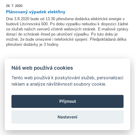
26. 7. 2020
Plánovaný výpadek elektřiny
Dne 3.8.2020 bude od 13:30 přerušena dodávka elektrické energie v
budově Litvínovská 600. Po dobu výpadku nebudou k dispozici žádné
ze služeb našich serverů včetně webových stránek. E-mailové zprávy
dorazí do schránek ihned po ukončení výpadku. Po tuto dobu je
možné, že bude omezené i telefonické spojení. Předpokládaná délka
přerušení dodávky je 3 hodiny.
22. 7. 2020
Náš web používá cookies
Provoz školy v době prázdnin, zahájení školního roku
2020/21
Tento web používá k poskytování služeb, personalizaci
reklam a analýze návštěvnosti soubory cookie.
23. 6. 2020
Ředitelské volno
Přijmout
V souladu s § 24 odst. 2 zákona č. 561/2004 Sb. vyhlašuji ve dnech
29. - 30. června 2020 ředitelské volno.
Nastavení
Ing. Martin Vodička
ředitel školy