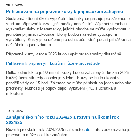
26. 1. 2025
Přihlašování na přípravné kurzy k přijímačkám zahájeno
Soukromá střední škola výpočetní techniky organizuje pro zájemce o
studium přípravné kurzy - „přijímačky nanečisto“. Zájemci si mohou
vyzkoušet úlohy z Matematiky, jejichž obdoba se může vyskytnout v
jednotné přijímací zkoušce. Úlohy budou následně vyučujícím
vysvětleny. Kurzy jsou určené pro uchazeče, kteří podají přihlášku na
naši školu a jsou zdarma.
Přípravné kurzy v roce 2025 budou opět organizovány distančně.
Přihlášení k přípravným kurzům můžete provést zde
Délka jedné lekce je 90 minut. Kurzy budou zahájeny 3. března 2025.
Každý účastník tedy absolvuje 5 lekcí. Kurzy se budou konat v
pondělí vždy od 15 hod. Zájemce se může přihlásit na jeden nebo oba
předměty. Nutností je odpovídající vybavení (PC, sluchátka a
mikrofon).
13. 8. 2024
Zahájení školního roku 2024/25 a rozvrh na školní rok
2024/25
Rozvrh pro školní rok 2024/2025 naleznete
zde
. Tato verze rozvrhu je
pracovní a může dojít ke změnám.