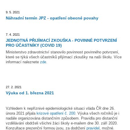
9. 5. 2021
Náhradní termín JPZ - opatření obecné povahy
7. 4. 2021
JEDNOTNÁ PŘIJÍMACÍ ZKOUŠKA - POVINNÉ POTVRZENÍ
PRO ÚČASTNÍKY (COVID 19)
Ministerstvo zdravotnictví stanovilo povinnost povinného potvrzení,
které se týká všech účastníků přijímací zkoušky na naši školu. Více
informací naleznete
zde
.
27. 2. 2021
Výuka od 1. března 2021
Vzhledem k nepříznivé epidemiologické situaci vláda ČR dne 26.
února 2021 přijala
krizové opatření č. 200
.
Výuka všech ročníků je i
nadále organizována distančním způsobem. Pravidla pro distanční
vzdělávání obdrželi všichni žáci školy e-mailem dne 30. září 2020.
Konzultace prezenční formou jsou, za dodržení
pravidel
, možné.