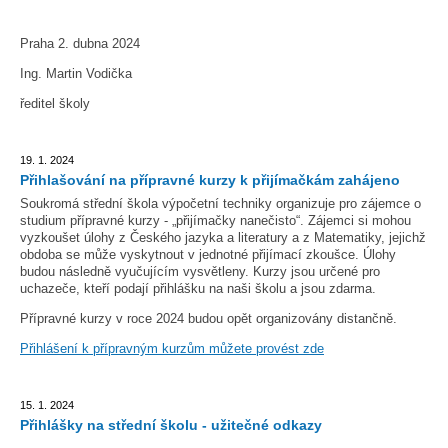
Praha 2. dubna 2024
Ing. Martin Vodička
ředitel školy
19. 1. 2024
Přihlašování na přípravné kurzy k přijímačkám zahájeno
Soukromá střední škola výpočetní techniky organizuje pro zájemce o
studium přípravné kurzy - „přijímačky nanečisto“. Zájemci si mohou
vyzkoušet úlohy z Českého jazyka a literatury a z Matematiky, jejichž
obdoba se může vyskytnout v jednotné přijímací zkoušce. Úlohy
budou následně vyučujícím vysvětleny. Kurzy jsou určené pro
uchazeče, kteří podají přihlášku na naši školu a jsou zdarma.
Přípravné kurzy v roce 2024 budou opět organizovány distančně.
Přihlášení k přípravným kurzům můžete provést zde
15. 1. 2024
Přihlášky na střední školu - užitečné odkazy