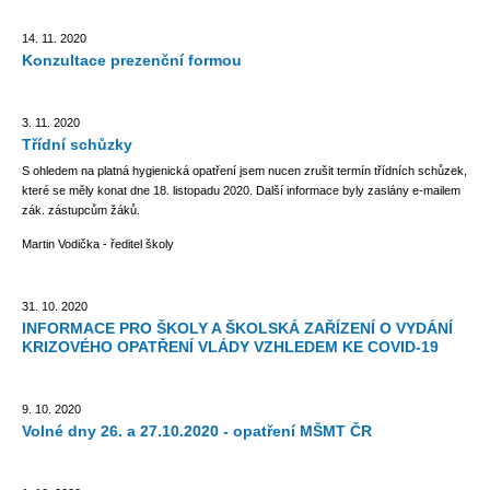
14. 11. 2020
Konzultace prezenční formou
3. 11. 2020
Třídní schůzky
S ohledem na platná hygienická opatření jsem nucen zrušit termín třídních schůzek,
které se měly konat dne 18. listopadu 2020. Další informace byly zaslány e-mailem
zák. zástupcům žáků.
Martin Vodička -
ředitel školy
31. 10. 2020
INFORMACE PRO ŠKOLY A ŠKOLSKÁ ZAŘÍZENÍ O VYDÁNÍ
KRIZOVÉHO OPATŘENÍ VLÁDY VZHLEDEM KE COVID-19
9. 10. 2020
Volné dny 26. a 27.10.2020 - opatření MŠMT ČR