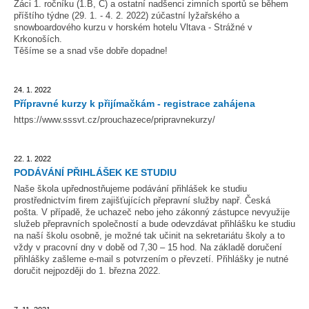
Žáci 1. ročníku (1.B, C) a ostatní nadšenci zimních sportů se během
příštího týdne (29. 1. - 4. 2. 2022) zúčastní lyžařského a
snowboardového kurzu v horském hotelu Vltava - Strážné v
Krkonoších.
Těšíme se a snad vše dobře dopadne!
24. 1. 2022
Přípravné kurzy k přijímačkám - registrace zahájena
https://www.sssvt.cz/prouchazece/pripravnekurzy/
22. 1. 2022
PODÁVÁNÍ PŘIHLÁŠEK KE STUDIU
Naše škola upřednostňujeme podávání přihlášek ke studiu
prostřednictvím firem zajišťujících přepravní služby např. Česká
pošta. V případě, že uchazeč nebo jeho zákonný zástupce nevyužije
služeb přepravních společností a bude odevzdávat přihlášku ke studiu
na naší školu osobně, je možné tak učinit na sekretariátu školy a to
vždy v pracovní dny v době od 7,30 – 15 hod. Na základě doručení
přihlášky zašleme e-mail s potvrzením o převzetí. Přihlášky je nutné
doručit nejpozději do 1. března 2022.