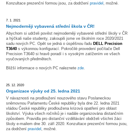
Konzultace prezenční formou jsou, za dodržení
pravidel
, možné.
7. 1. 2021
Nejmoderněji vybavená střední škola v ČR!
Abychom si udrželi pověst nejmoderněji vybavené střední školy v ČR
a hýčkali naše studenty, zakoupili jsme ve školním roce 2020/2021
sadu nových PC. Opět se jedná o úspěšnou řadu
DELL Precision
T3640
s výkonnou konfigurací. Pokročilé provedení počítače Dell
Precision T3640 si hravě poradí i s vysokým zatížením ve všech
vyučovaných předmětech.
Bližší informace o nových PC naleznete
zde
.
25. 12. 2020
Organizace výuky od 25. ledna 2021
V návaznosti na prodloužení nouzového stavu Poslaneckou
sněmovnou Parlamentu České republiky byla dne 22. ledna 2021
vládou České republiky prodloužena krizová opatření pro oblast
školství. Výuka všech ročníků je i nadále organizována distančním
způsobem. Pravidla pro distanční vzdělávání obdrželi všichni žáci
školy e-mailem dne 30. září 2020. Konzultace prezenční formou jsou,
za dodržení
pravidel
, možné.