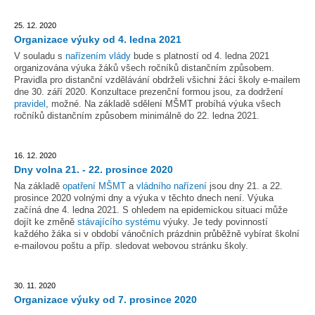
25. 12. 2020
Organizace výuky od 4. ledna 2021
V souladu s
nařízením vlády
bude s platností od 4. ledna 2021
organizována výuka žáků všech ročníků distančním způsobem.
Pravidla pro distanční vzdělávání obdrželi všichni žáci školy e-mailem
dne 30. září 2020. Konzultace prezenční formou jsou, za dodržení
pravidel
, možné. Na základě sdělení MŠMT probíhá výuka všech
ročníků distančním způsobem minimálně do 22. ledna 2021.
16. 12. 2020
Dny volna 21. - 22. prosince 2020
Na základě
opatření MŠMT
a
vládního nařízení
jsou dny 21. a 22.
prosince 2020 volnými dny a výuka v těchto dnech není. Výuka
začíná dne 4. ledna 2021. S ohledem na epidemickou situaci může
dojít ke změně
stávajícího systému
výuky. Je tedy povinností
každého žáka si v období vánočních prázdnin průběžně vybírat školní
e-mailovou poštu a příp. sledovat webovou stránku školy.
30. 11. 2020
Organizace výuky od 7. prosince 2020