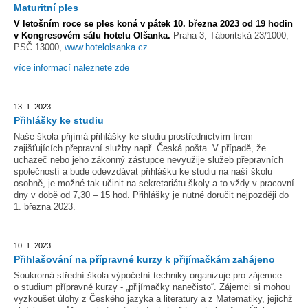
Maturitní ples
V letošním roce se ples koná v pátek 10. března 2023 od 19 hodin
v Kongresovém sálu hotelu Olšanka.
Praha 3, Táboritská 23/1000,
PSČ 13000,
www.hotelolsanka.cz
.
více informací naleznete zde
13. 1. 2023
Přihlášky ke studiu
Naše škola přijímá přihlášky ke studiu prostřednictvím firem
zajišťujících přepravní služby např. Česká pošta. V případě, že
uchazeč nebo jeho zákonný zástupce nevyužije služeb přepravních
společností a bude odevzdávat přihlášku ke studiu na naší školu
osobně, je možné tak učinit na sekretariátu školy a to vždy v pracovní
dny v době od 7,30 – 15 hod. Přihlášky je nutné doručit nejpozději do
1. března 2023.
10. 1. 2023
Přihlašování na přípravné kurzy k přijímačkám zahájeno
Soukromá střední škola výpočetní techniky organizuje pro zájemce
o studium přípravné kurzy - „přijímačky nanečisto“. Zájemci si mohou
vyzkoušet úlohy z Českého jazyka a literatury a z Matematiky, jejichž