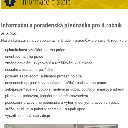
Informace o škole
Informační a poradenská přednáška pro 4.ročník
25. 2. 2022
Naše škola zajistila ve spolupráci s Úřadem práce ČR pro žáky 4. ročníku p
uplatnitelnost vzdělání na trhu práce
orientace na trhu práce
změna povolání, zvyšování a rozšiřování kvalifikace
sociální a zdravotní pojištění
posílení sebevědomí a hledání profesního cíle
dovednosti spojené s vyhledáváním příležitostí na trhu práce
sebeprezentace – životopis, motivační dopis, portfolio, emailové adresy
příprava k pohovoru, jednání se zaměstnavatelem
posouzení pracovního potenciálu a výběr vhodných pracovních pozic
stáže, studium a pobyt v zahraničí, au-pair apod.
využití informačních zdrojů