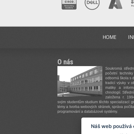
HOME
IN
O nás
Sou­kro­má střed­n
po­če­tní tech­ni­k
od­bor­ná ško­la s d
tra­di­cí vý­u­ky v ob
ma­ti­ky a in­for­
chno­lo­gií. Střed­ní
za­lo­že­na r. 199
svým stu­de­ntům stu­di­um těchto spe­ci­a­li­za­cí: gr
té­my a tvo­rba we­bo­vých strá­nek, sprá­va po­čí­ta­č
pro­gra­mo­vá­ní a da­ta­bá­zo­vé sys­té­my.
ví
Náš web používá 