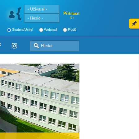
Přihlásit
(?)
Student/Učitel
Webmail
Rodič