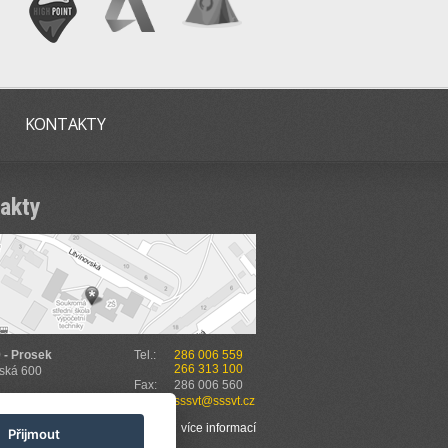
KONTAKTY
akty
 - Prosek
Tel.:
286 006 559
266 313 100
vská 600
Fax:
286 006 560
E-mail:
sssvt@sssvt.cz
t na mapě
více informací
Přijmout