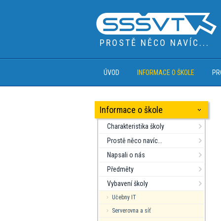
PROSTĚ NĚCO NAVÍC...
ÚVOD
INFORMACE O ŠKOLE
PR
Informace o škole
Charakteristika školy
Prostě něco navíc...
Napsali o nás
Předměty
Vybavení školy
Učebny IT
Serverovna a síť