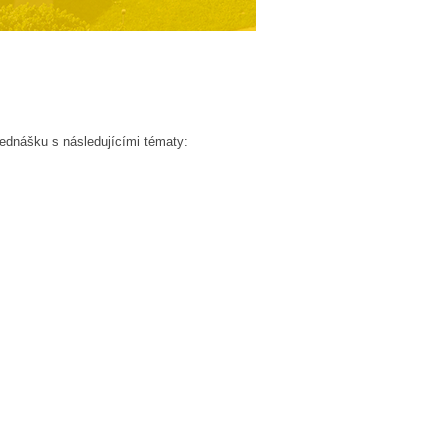
řednášku s následujícími tématy: