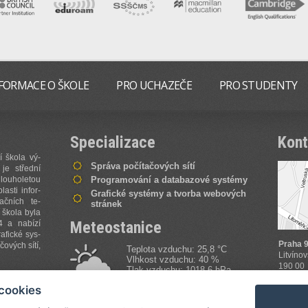
FORMACE O ŠKOLE
PRO UCHAZEČE
PRO STUDENTY
Specializace
Kont
í ško­la vý­
Správa počítačových sítí
y je střed­ní
lou­ho­le­tou
Programování a databazové systémy
la­sti in­for­
Grafické systémy a tvorba webových
ma­čních te­
stránek
 ško­la by­la
Meteostanice
4 a na­bí­zí
a­fi­cké sys­
Praha 9
o­vých sí­tí,
Teplota vzduchu: 25,8 °C
Litvíno
Vlhkost vzduchu: 40 %
190 00
Tlak vzduchu: 1018,6 hPa
ce informací
Zobrazi
více informací
cookies