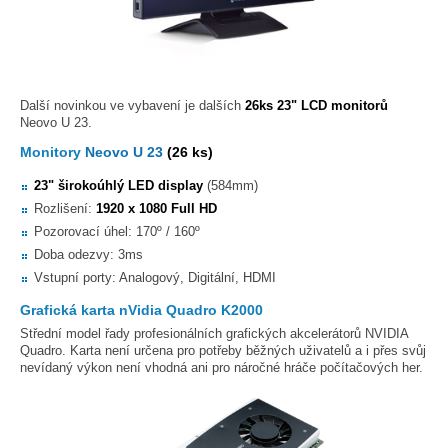
Další novinkou ve vybavení je dalších
26ks 23" LCD monitorů
Neovo U 23.
Monitory
Neovo U 23
(26 ks)
23" širokoúhlý LED display
(584mm)
Rozlišení:
1920 x 1080 Full HD
Pozorovací úhel: 170º / 160º
Doba odezvy: 3ms
Vstupní porty: Analogový, Digitální, HDMI
Grafická karta nVidia Quadro K2000
Střední model řady profesionálních grafických akcelerátorů NVIDIA
Quadro. Karta není určena pro potřeby běžných uživatelů a i přes svůj
nevídaný výkon není vhodná ani pro náročné hráče počítačových her.