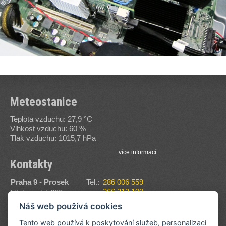
Meteostanice
Teplota vzduchu: 27,9 °C
Vlhkost vzduchu: 60 %
Tlak vzduchu: 1015,7 hPa
více informací
Kontakty
Praha 9 - Prosek
Tel.:
286 006 559
266 313 100
Litvínovská 600
Fax:
286 006 560
190 00
Náš web používá cookies
E-
sssvt@sssvt.cz
Zobrazit na mapě
mail:
Tento web používá k poskytování služeb, personalizaci