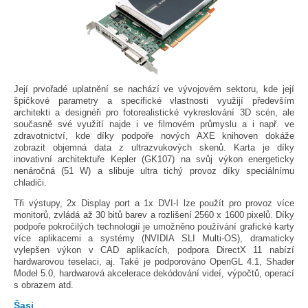
Její prvořadé uplatnění se nachází ve vývojovém sektoru, kde její
špičkové parametry a specifické vlastnosti využijí především
architekti a designéři pro fotorealistické vykreslování 3D scén, ale
současně své využití najde i ve filmovém průmyslu a i např. ve
zdravotnictví, kde díky podpoře nových AXE knihoven dokáže
zobrazit objemná data z ultrazvukových skenů. Karta je díky
inovativní architektuře Kepler (GK107) na svůj výkon energeticky
nenáročná (51 W) a slibuje ultra tichý provoz díky speciálnímu
chladiči.
Tři výstupy, 2x Display port a 1x DVI-I lze použít pro provoz více
monitorů, zvládá až 30 bitů barev a rozlišení 2560 x 1600 pixelů. Díky
podpoře pokročilých technologií je umožněno používání grafické karty
více aplikacemi a systémy (NVIDIA SLI Multi-OS), dramaticky
vylepšen výkon v CAD aplikacích, podpora DirectX 11 nabízí
hardwarovou teselaci, aj. Také je podporováno OpenGL 4.1, Shader
Model 5.0, hardwarová akcelerace dekódování videí, výpočtů, operací
s obrazem atd.
Šasi