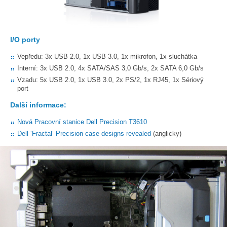
I/O porty
Vepředu: 3x USB 2.0, 1x USB 3.0, 1x mikrofon, 1x sluchátka
Interní: 3x USB 2.0, 4x SATA/SAS 3,0 Gb/s, 2x SATA 6,0 Gb/s
Vzadu: 5x USB 2.0, 1x USB 3.0, 2x PS/2, 1x RJ45, 1x Sériový
port
Další informace:
Nová Pracovní stanice Dell Precision T3610
Dell ‘Fractal’ Precision case designs revealed
(anglicky)