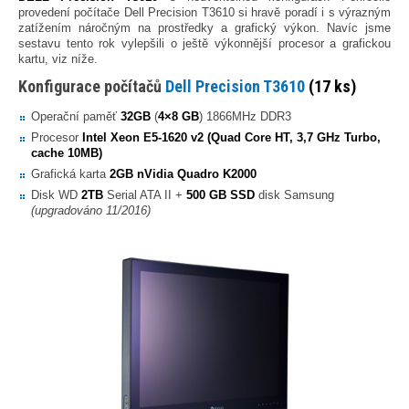
provedení počítače Dell Precision T3610 si hravě poradí i s výrazným
zatížením náročným na prostředky a grafický výkon. Navíc jsme
sestavu tento rok vylepšili o ještě výkonnější procesor a grafickou
kartu, viz níže.
Konfigurace počítačů
Dell Precision T3610
(17 ks)
Operační paměť
32GB
(
4×8 GB
) 1866MHz DDR3
Procesor
Intel Xeon E5-1620 v2 (Quad Core HT, 3,7 GHz Turbo,
cache 10MB)
Grafická karta
2GB nVidia Quadro K2000
Disk WD
2TB
Serial ATA II +
500 GB SSD
disk Samsung
(upgradováno 11/2016)