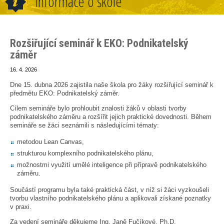
Informace o škole
Rozšiřující seminář k EKO: Podnikatelský
záměr
16. 4. 2026
Dne 15. dubna 2026 zajistila naše škola pro žáky rozšiřující seminář k
předmětu EKO: Podnikatelský záměr.
Cílem semináře bylo prohloubit znalosti žáků v oblasti tvorby
podnikatelského záměru a rozšířit jejich praktické dovednosti. Během
semináře se žáci seznámili s následujícími tématy:
metodou Lean Canvas,
strukturou komplexního podnikatelského plánu,
možnostmi využití umělé inteligence při přípravě podnikatelského
záměru.
Součástí programu byla také praktická část, v níž si žáci vyzkoušeli
tvorbu vlastního podnikatelského plánu a aplikovali získané poznatky
v praxi.
Za vedení semináře děkujeme Ing. Janě Fučíkové, Ph.D.