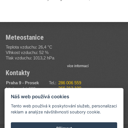
Meteostanice
Teplota vzduchu: 26,4 °C
Vlhkost vzduchu: 52 %
Tlak vzduchu: 1013,2 hPa
více informací
Kontakty
Praha 9 - Prosek
Tel.:
286 006 559
266 313 100
Litvínovská 600
Fax:
286 006 560
190 00
Náš web používá cookies
E-
sssvt@sssvt.cz
Zobrazit na mapě
mail:
Tento web používá k poskytování služeb, personalizaci
reklam a analýze návštěvnosti soubory cookie.
více informací