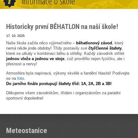
Informace o škole
Historicky první BĚHATLON na naší škole!
17. 10. 2025
Naše škola zažila něco výjimečného –
běhatlonový závod
, který
nemá nikde jinde obdoby! Třídy postavily své
čtyřčlenné štafety
,
které se utkaly v kombinaci běhu a střelby. Každý závodník střílel
jednou vleže a jednou ve stoje
, což prověřilo nejen fyzičku, ale i
přesnost a nervy!
Atmosféra byla napínavá, výkony skvělé a fandění hlasité! Podívejte
se na
foto
.
Do jarního finále postupují štafety tříd: 1A, 2A, 2B a 3B!
Děkujeme všem závodníkům, třídám i organizátorům za parádní
sportovní dopoledne!
Meteostanice