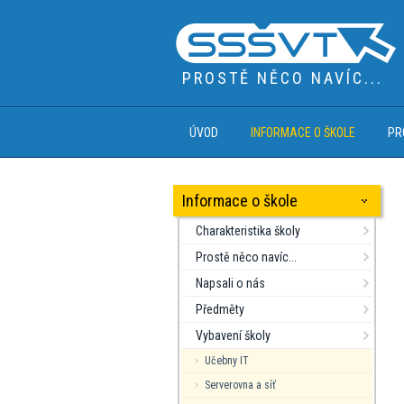
PROSTĚ NĚCO NAVÍC...
ÚVOD
INFORMACE O ŠKOLE
PR
Informace o škole
Charakteristika školy
Prostě něco navíc...
Napsali o nás
Předměty
Vybavení školy
Učebny IT
Serverovna a síť