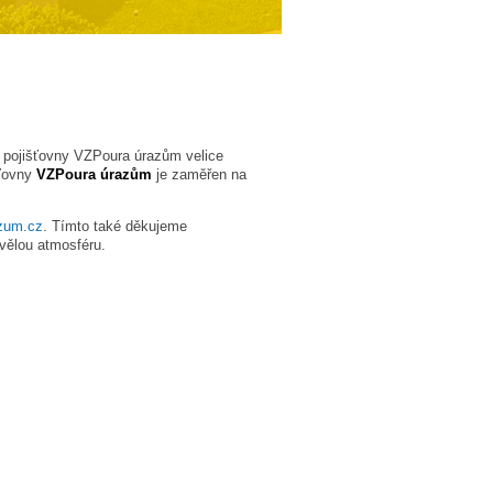
í pojišťovny VZPoura úrazům velice
šťovny
VZPoura úrazům
je zaměřen na
azum.cz
. Tímto také děkujeme
kvělou atmosféru.