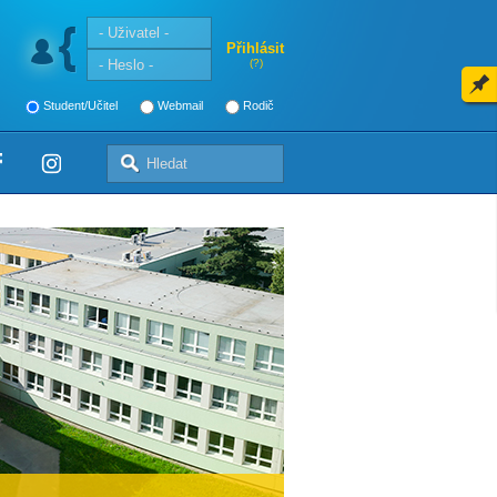
Přihlásit
(?)
Student/Učitel
Webmail
Rodič